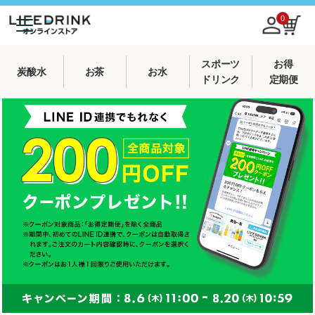
0
スポーツ
お得
炭酸水
お茶
お水
ドリンク
定期便