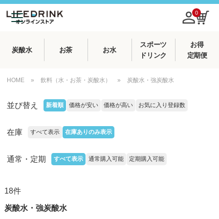
0
スポーツ
お得
炭酸水
お茶
お水
ドリンク
定期便
HOME
»
飲料（水・お茶・炭酸水）
»
炭酸水・強炭酸水
並び替え
新着順
価格が安い
価格が高い
お気に入り登録数
在庫
すべて表示
在庫ありのみ表示
通常・定期
すべて表示
通常購入可能
定期購入可能
18
件
炭酸水・強炭酸水