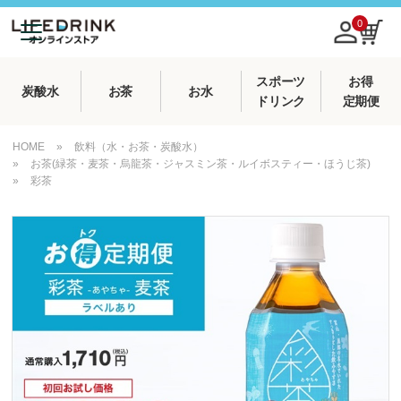
0
スポーツ
お得
炭酸水
お茶
お水
ドリンク
定期便
HOME
»
飲料（水・お茶・炭酸水）
»
お茶(緑茶・麦茶・烏龍茶・ジャスミン茶・ルイボスティー・ほうじ茶)
»
彩茶