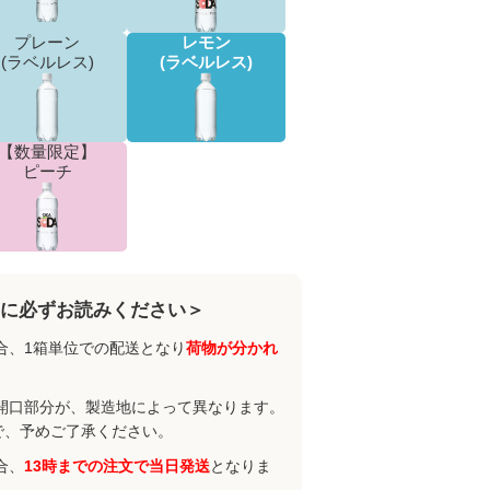
プレーン
レモン
(ラベルレス)
(ラベルレス)
【数量限定】
ピーチ
に必ずお読みください＞
合、1箱単位での配送となり
荷物が分かれ
開口部分が、製造地によって異なります。
で、予めご了承ください。
合、
13時までの注文で当日発送
となりま