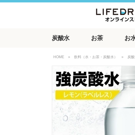
炭酸水
お茶
お
HOME
»
飲料（水・お茶・炭酸水）
»
炭酸