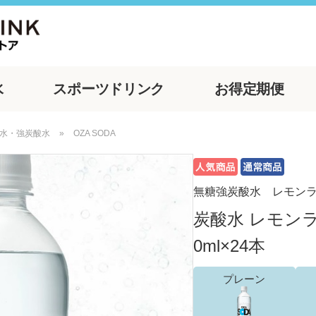
水
スポーツ
ドリンク
お得
定期便
水・強炭酸水
»
OZA SODA
無糖強炭酸水 レモン
炭酸水 レモンラベ
0ml×24本
プレーン