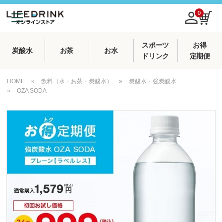
0
スポーツ
お得
炭酸水
お茶
お水
ドリンク
定期便
HOME
»
飲料（水・お茶・炭酸水）
»
炭酸水・強炭酸水
»
OZA SODA