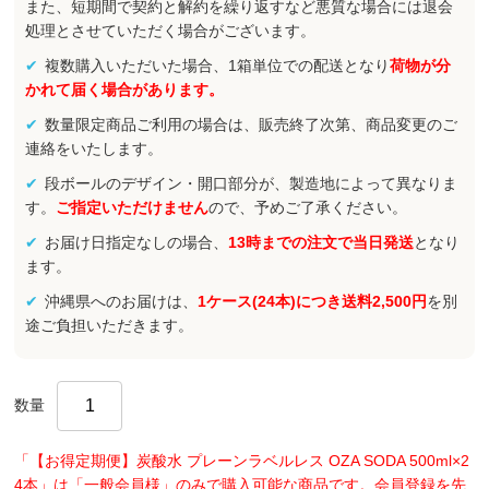
また、短期間で契約と解約を繰り返すなど悪質な場合には退会
処理とさせていただく場合がございます。
複数購入いただいた場合、1箱単位での配送となり
荷物が分
かれて届く場合があります。
数量限定商品ご利用の場合は、販売終了次第、商品変更のご
連絡をいたします。
段ボールのデザイン・開口部分が、製造地によって異なりま
す。
ご指定いただけません
ので、予めご了承ください。
お届け日指定なしの場合、
13時までの注文で当日発送
となり
ます。
沖縄県へのお届けは、
1ケース(24本)につき送料2,500円
を別
途ご負担いただきます。
数量
「【お得定期便】炭酸水 プレーンラベルレス OZA SODA 500ml×2
4本」は「一般会員様」のみで購入可能な商品です。会員登録を先