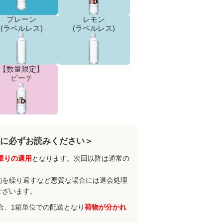
プレーン
レモン
(ラベルレス)
(ラベルレス)
【数量限定】
ピーチ
に必ずお読みください＞
限りの適用
となります。次回以降は通常の
約を繰り返すなど悪質な場合には退会処理
ございます。
合、1箱単位での配送となり
荷物が分かれ