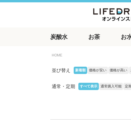
炭酸水
お茶
お
HOME
並び替え
新着順
価格が安い
価格が高い
通常・定期
すべて表示
通常購入可能
定