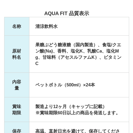
AQUA FIT 品質表示
名称
清涼飲料水
果糖ぶどう糖液糖（国内製造）、食塩/クエ
原材
ン酸(Na)、香料、塩化K、乳酸Ca、塩化M
料名
g、甘味料（アセスルファムK）、ビタミン
C
内容
ペットボトル（500ml）×24本
量
賞味
製造より12ヶ月（キャップに記載）
期限
※賞味期限60日以上の商品を発送します。
保存
高温、直射日光を避けて、保存してくださ