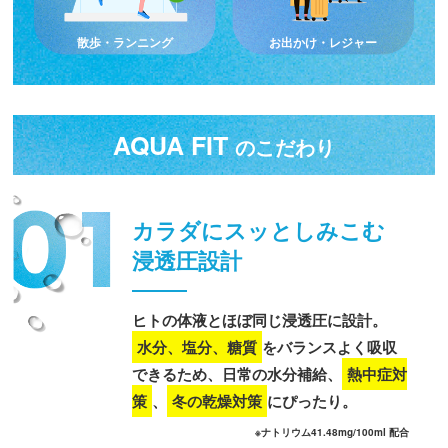
散歩・ランニング
お出かけ・レジャー
AQUA FIT
のこだわり
カラダにスッとしみこむ
浸透圧設計
ヒトの体液とほぼ同じ浸透圧に設計。
水分、塩分、糖質
をバランスよく吸収
できるため、日常の水分補給、
熱中症対
策
、
冬の乾燥対策
にぴったり。
※ナトリウム41.48mg/100ml 配合