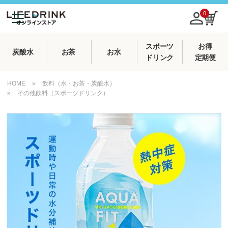
0
スポーツ
お得
炭酸水
お茶
お水
ドリンク
定期便
HOME
»
飲料（水・お茶・炭酸水）
»
その他飲料（スポーツドリンク）