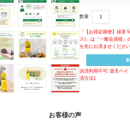
数量
「【お得定期便】緑茶 50
ス)」は「一般会員様」
を先にお済ませくださ
新
決済利用不可: 楽天ペイ（
済方法1
お客様の声