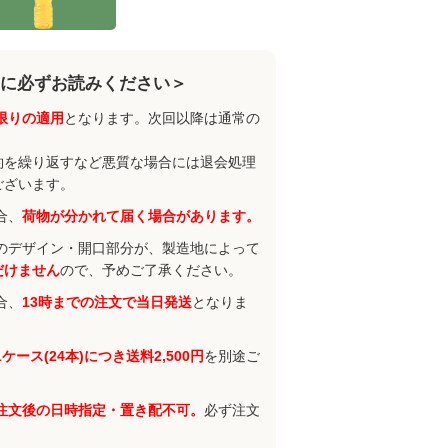
に必ずお読みください＞
限りの適用
となります。次回以降は通常の
約を繰り返すなど悪質な場合には退会処理
ございます。
合、
荷物が分かれて届く場合があります。
のデザイン・開口部分が、製造地によって
だけません
ので、予めご了承ください。
合、
13時までの注文で当日発送
となりま
1ケース(24本)につき送料2,500円
を別途ご
注文後の日時指定・置き配不可。
必ず注文