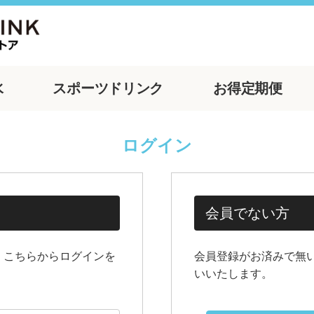
水
スポーツ
ドリンク
お得
定期便
ログイン
会員でない方
、こちらからログインを
会員登録がお済みで無
いいたします。