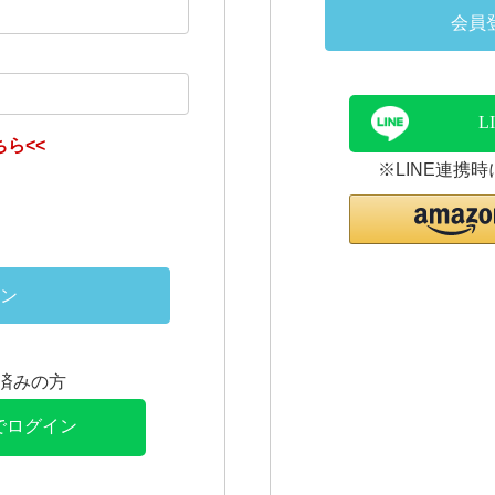
会員
L
ら<<
※LINE連携
ン
連携済みの方
Eでログイン