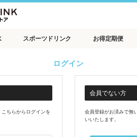
水
スポーツ
ドリンク
お得
定期便
ログイン
会員でない方
、こちらからログインを
会員登録がお済みで無
いいたします。