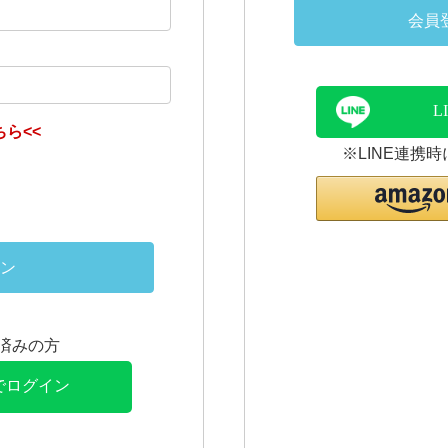
会員
L
ら<<
※LINE連携
ン
連携済みの方
Eでログイン