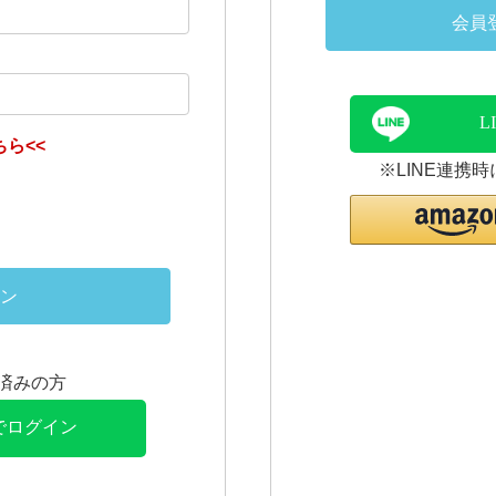
会員
L
ら<<
※LINE連携
ン
連携済みの方
Eでログイン