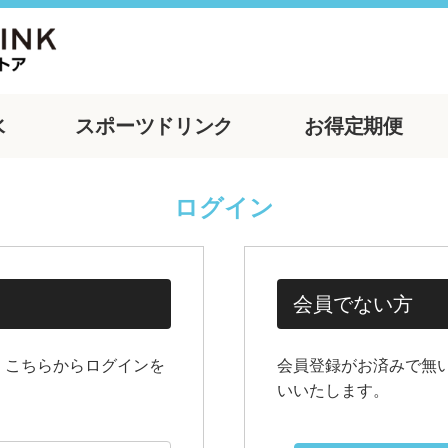
水
スポーツ
ドリンク
お得
定期便
ログイン
会員でない方
、こちらからログインを
会員登録がお済みで無
いいたします。