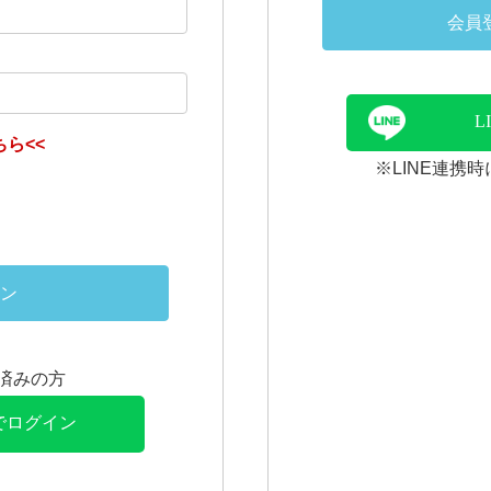
会員
L
ら<<
※LINE連携
ン
連携済みの方
Eでログイン