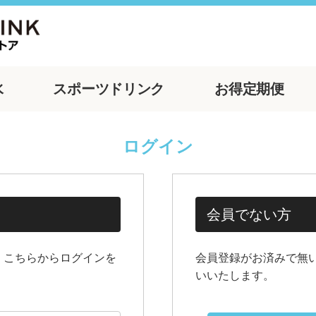
水
スポーツ
ドリンク
お得
定期便
ログイン
会員でない方
、こちらからログインを
会員登録がお済みで無
いいたします。