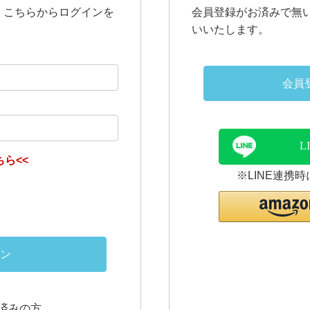
、こちらからログインを
会員登録がお済みで無
いいたします。
会員
L
ら<<
※LINE連携
ン
連携済みの方