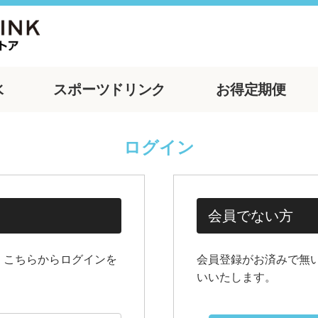
水
スポーツ
ドリンク
お得
定期便
ログイン
会員でない方
、こちらからログインを
会員登録がお済みで無
いいたします。