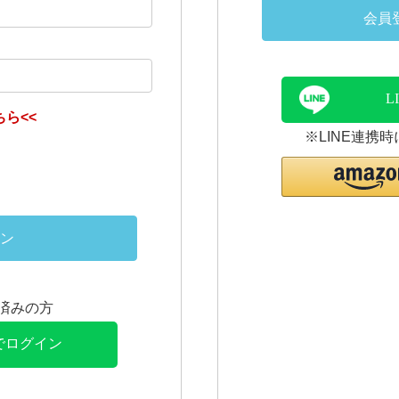
会員
L
ら<<
※LINE連携
ン
連携済みの方
Eでログイン