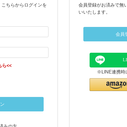
、こちらからログインを
会員登録がお済みで無
いいたします。
会員
L
ら<<
※LINE連携
ン
連携済みの方