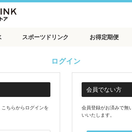
水
スポーツ
ドリンク
お得
定期便
ログイン
会員でない方
、こちらからログインを
会員登録がお済みで無
いいたします。