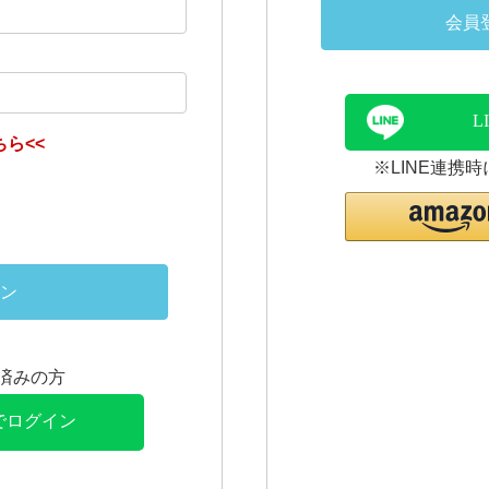
会員
L
ら<<
※LINE連携
ン
連携済みの方
Eでログイン