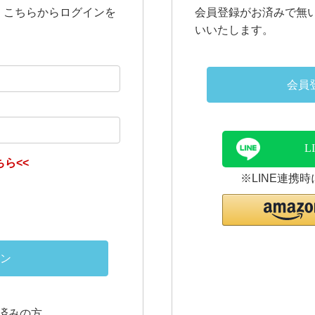
、こちらからログインを
会員登録がお済みで無
いいたします。
会員
L
ら<<
※LINE連携
ン
連携済みの方