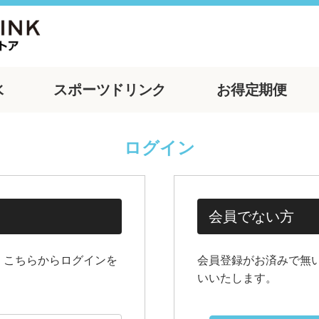
水
スポーツ
ドリンク
お得
定期便
ログイン
会員でない方
、こちらからログインを
会員登録がお済みで無
いいたします。