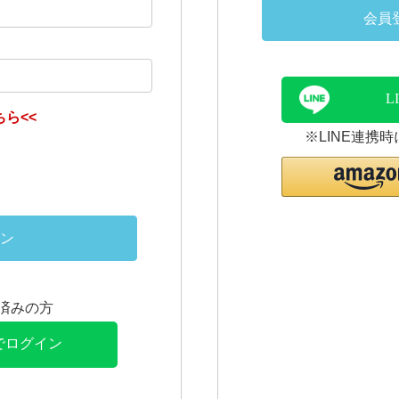
会員
L
ら<<
※LINE連携
ン
連携済みの方
Eでログイン